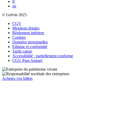
fr
en
© Grévin 2025
CGV
Mentions légales
Règlement intérieur
Cookies
Données personnelles
Ethique et conformité
Tarifs caisse
Accessibilité : partiellement conforme
CGU Pass Annuel
Achetez vos billets