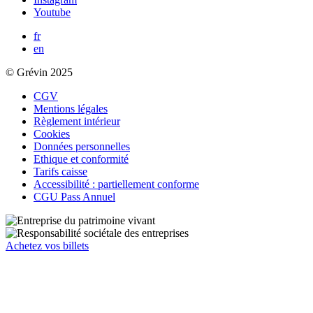
Youtube
fr
en
© Grévin 2025
CGV
Mentions légales
Règlement intérieur
Cookies
Données personnelles
Ethique et conformité
Tarifs caisse
Accessibilité : partiellement conforme
CGU Pass Annuel
Achetez vos billets