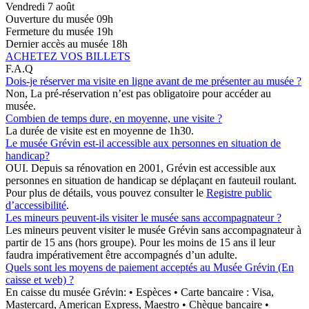
Vendredi 7 août
Ouverture du musée
09h
Fermeture du musée
19h
Dernier accès au musée
18h
ACHETEZ VOS BILLETS
F.A.Q
Dois-je réserver ma visite en ligne avant de me présenter au musée ?
Non, La pré-réservation n’est pas obligatoire pour accéder au
musée.
Combien de temps dure, en moyenne, une visite ?
La durée de visite est en moyenne de 1h30.
Le musée Grévin est-il accessible aux personnes en situation de
handicap?
OUI. Depuis sa rénovation en 2001, Grévin est accessible aux
personnes en situation de handicap se déplaçant en fauteuil roulant.
Pour plus de détails, vous pouvez consulter le
Registre public
d’accessibilité
.
Les mineurs peuvent-ils visiter le musée sans accompagnateur ?
Les mineurs peuvent visiter le musée Grévin sans accompagnateur à
partir de 15 ans (hors groupe). Pour les moins de 15 ans il leur
faudra impérativement être accompagnés d’un adulte.
Quels sont les moyens de paiement acceptés au Musée Grévin (En
caisse et web) ?
En caisse du musée Grévin: • Espèces • Carte bancaire : Visa,
Mastercard, American Express, Maestro • Chèque bancaire •