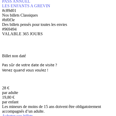
PASS ANNUEL
LES ENFANTS A GREVIN
#c89d01
Nos billets Classiques
#bf0f3e
Des billets pensés pour toutes les envies
#969494
VALABLE 365 JOURS
Billet non daté
Pas sûr de votre date de visite ?
Venez quand vous voulez !
28
€
par adulte
19,80
€
par enfant
Les mineurs de moins de 15 ans doivent être obligatoirement
accompagnés d’un adulte.
Achetez vos billets