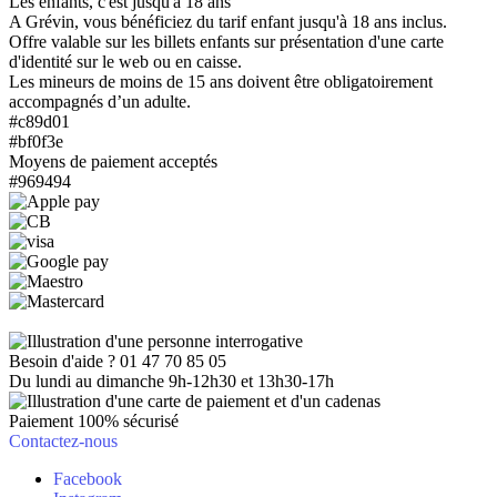
Les enfants, c'est jusqu'à 18 ans
A Grévin, vous bénéficiez du tarif enfant jusqu'à 18 ans inclus.
Offre valable sur les billets enfants sur présentation d'une carte
d'identité sur le web ou en caisse.
Les mineurs de moins de 15 ans doivent être obligatoirement
accompagnés d’un adulte.
#c89d01
#bf0f3e
Moyens de paiement acceptés
#969494
Besoin d'aide ? 01 47 70 85 05
Du lundi au dimanche 9h-12h30 et 13h30-17h
Paiement 100% sécurisé
Contactez-nous
Facebook